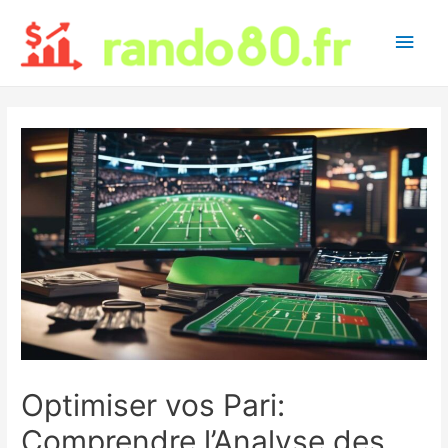
Main
Men
Optimiser vos Pari:
Comprendre l’Analyse des