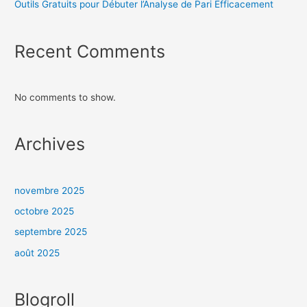
Outils Gratuits pour Débuter l’Analyse de Pari Efficacement
Recent Comments
No comments to show.
Archives
novembre 2025
octobre 2025
septembre 2025
août 2025
Blogroll