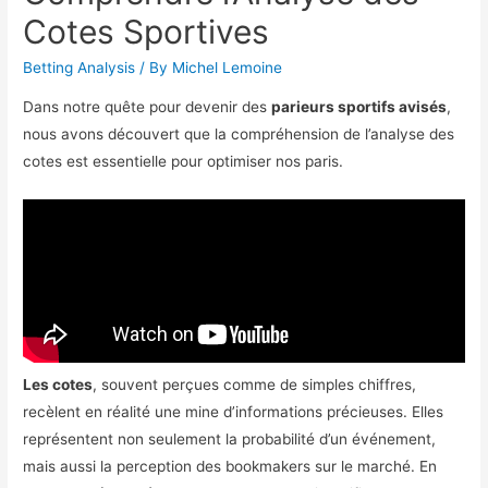
Cotes Sportives
Betting Analysis
/ By
Michel Lemoine
Dans notre quête pour devenir des
parieurs sportifs avisés
,
nous avons découvert que la compréhension de l’analyse des
cotes est essentielle pour optimiser nos paris.
Les cotes
, souvent perçues comme de simples chiffres,
recèlent en réalité une mine d’informations précieuses. Elles
représentent non seulement la probabilité d’un événement,
mais aussi la perception des bookmakers sur le marché. En