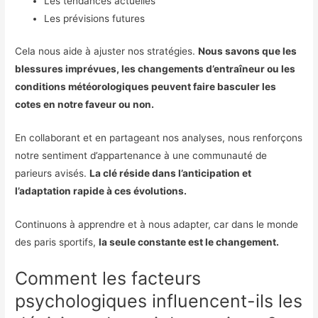
Les tendances actuelles
Les prévisions futures
Cela nous aide à ajuster nos stratégies.
Nous savons que les
blessures imprévues, les changements d’entraîneur ou les
conditions météorologiques peuvent faire basculer les
cotes en notre faveur ou non.
En collaborant et en partageant nos analyses, nous renforçons
notre sentiment d’appartenance à une communauté de
parieurs avisés.
La clé réside dans l’anticipation et
l’adaptation rapide à ces évolutions.
Continuons à apprendre et à nous adapter, car dans le monde
des paris sportifs,
la seule constante est le changement.
Comment les facteurs
psychologiques influencent-ils les