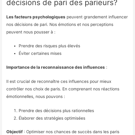
décisions de pari des parieurs?
Les facteurs psychologiques
peuvent grandement influencer
nos décisions de pari. Nos émotions et nos perceptions
peuvent nous pousser à :
Prendre des risques plus élevés
Éviter certaines mises
Importance de la reconnaissance des influences
:
Il est crucial de reconnaître ces influences pour mieux
contrôler nos choix de paris. En comprenant nos réactions
émotionnelles, nous pouvons :
Prendre des décisions plus rationnelles
Élaborer des stratégies optimisées
Objectif
: Optimiser nos chances de succès dans les paris