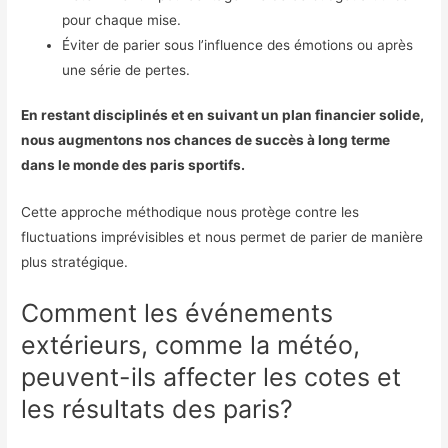
pour chaque mise.
Éviter de parier sous l’influence des émotions ou après
une série de pertes.
En restant disciplinés et en suivant un plan financier solide,
nous augmentons nos chances de succès à long terme
dans le monde des paris sportifs.
Cette approche méthodique nous protège contre les
fluctuations imprévisibles et nous permet de parier de manière
plus stratégique.
Comment les événements
extérieurs, comme la météo,
peuvent-ils affecter les cotes et
les résultats des paris?