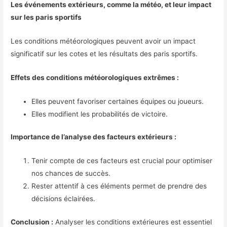
Les événements extérieurs, comme la météo, et leur impact
sur les paris sportifs
Les conditions météorologiques peuvent avoir un impact
significatif sur les cotes et les résultats des paris sportifs.
Effets des conditions météorologiques extrêmes :
Elles peuvent favoriser certaines équipes ou joueurs.
Elles modifient les probabilités de victoire.
Importance de l’analyse des facteurs extérieurs :
Tenir compte de ces facteurs est crucial pour optimiser
nos chances de succès.
Rester attentif à ces éléments permet de prendre des
décisions éclairées.
Conclusion :
Analyser les conditions extérieures est essentiel