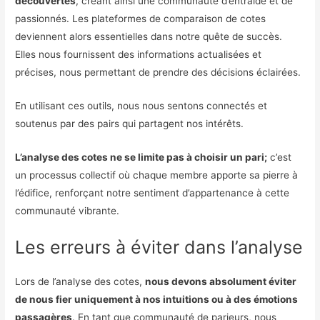
découvertes
, créant ainsi une communauté d’entraide et de
passionnés. Les plateformes de comparaison de cotes
deviennent alors essentielles dans notre quête de succès.
Elles nous fournissent des informations actualisées et
précises, nous permettant de prendre des décisions éclairées.
En utilisant ces outils, nous nous sentons connectés et
soutenus par des pairs qui partagent nos intérêts.
L’analyse des cotes ne se limite pas à choisir un pari;
c’est
un processus collectif où chaque membre apporte sa pierre à
l’édifice, renforçant notre sentiment d’appartenance à cette
communauté vibrante.
Les erreurs à éviter dans l’analyse
Lors de l’analyse des cotes,
nous devons absolument éviter
de nous fier uniquement à nos intuitions ou à des émotions
passagères
. En tant que communauté de parieurs, nous