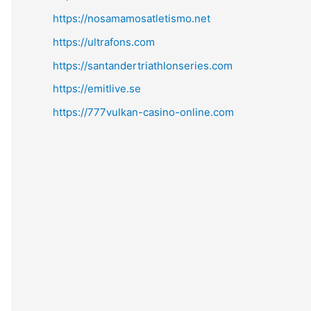
https://nosamamosatletismo.net
https://ultrafons.com
https://santandertriathlonseries.com
https://emitlive.se
https://777vulkan-casino-online.com