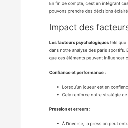
En fin de compte, c’est en intégrant c
pouvons prendre des décisions éclairé
Impact des facteur
Les facteurs psychologiques
tels que 
dans notre analyse des paris sportifs
que ces éléments peuvent influencer c
Confiance et performance :
Lorsqu’un joueur est en confianc
Cela renforce notre stratégie de 
Pression et erreurs :
À l’inverse, la pression peut en