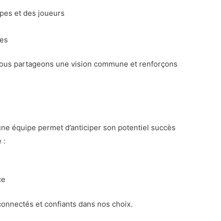
pes et des joueurs
tes
 nous partageons une vision commune et renforçons
.
ne équipe permet d’anticiper son potentiel succès
 :
ce
connectés et confiants dans nos choix.