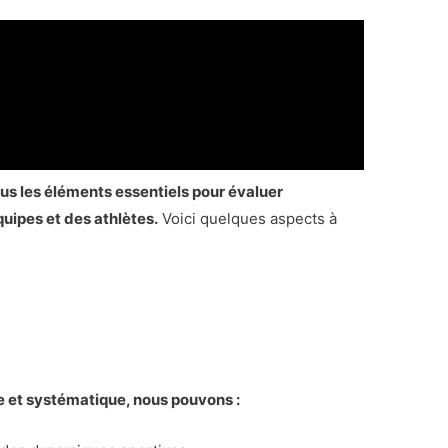
us les éléments essentiels pour évaluer
uipes et des athlètes.
Voici quelques aspects à
 et systématique, nous pouvons :