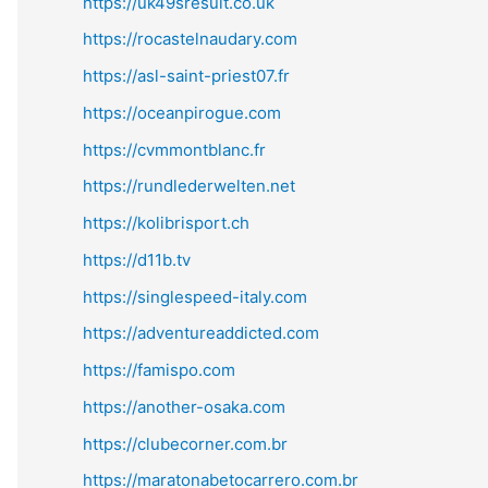
https://uk49sresult.co.uk
https://rocastelnaudary.com
https://asl-saint-priest07.fr
https://oceanpirogue.com
https://cvmmontblanc.fr
https://rundlederwelten.net
https://kolibrisport.ch
https://d11b.tv
https://singlespeed-italy.com
https://adventureaddicted.com
https://famispo.com
https://another-osaka.com
https://clubecorner.com.br
https://maratonabetocarrero.com.br