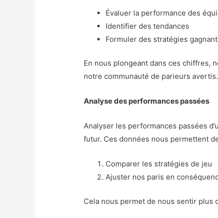
Évaluer la performance des équi
Identifier des tendances
Formuler des stratégies gagnan
En nous plongeant dans ces chiffres,
notre communauté de parieurs avertis
Analyse des performances passées
Analyser les performances passées d’u
futur. Ces données nous permettent de
Comparer les stratégies de jeu
Ajuster nos paris en conséquen
Cela nous permet de nous sentir plus 