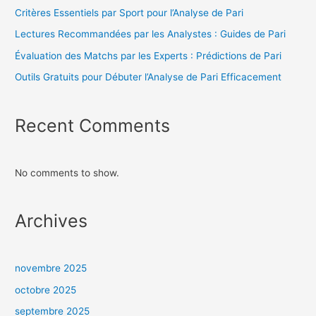
Critères Essentiels par Sport pour l’Analyse de Pari
Lectures Recommandées par les Analystes : Guides de Pari
Évaluation des Matchs par les Experts : Prédictions de Pari
Outils Gratuits pour Débuter l’Analyse de Pari Efficacement
Recent Comments
No comments to show.
Archives
novembre 2025
octobre 2025
septembre 2025