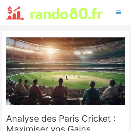
Main
Men
Analyse des Paris Cricket :
Maximiser vos Gains