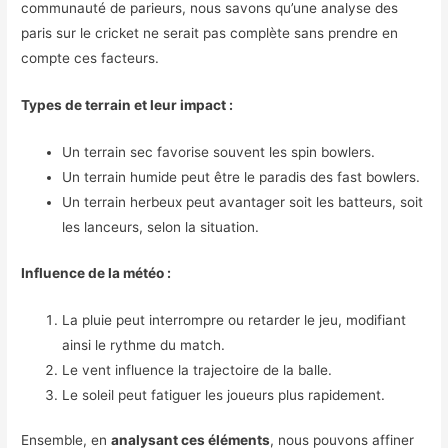
communauté de parieurs, nous savons qu’une analyse des
paris sur le cricket ne serait pas complète sans prendre en
compte ces facteurs.
Types de terrain et leur impact :
Un terrain sec favorise souvent les spin bowlers.
Un terrain humide peut être le paradis des fast bowlers.
Un terrain herbeux peut avantager soit les batteurs, soit
les lanceurs, selon la situation.
Influence de la météo :
La pluie peut interrompre ou retarder le jeu, modifiant
ainsi le rythme du match.
Le vent influence la trajectoire de la balle.
Le soleil peut fatiguer les joueurs plus rapidement.
Ensemble, en
analysant ces éléments
, nous pouvons affiner