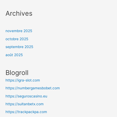
Archives
novembre 2025
octobre 2025
septembre 2025
août 2025
Blogroll
https://igra-slot.com
https://numbergamesbobet.com
https://seguroscasino.eu
https://sultanbetx.com
https://trackpackpa.com