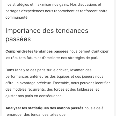
nos stratégies et maximiser nos gains. Nos discussions et
partages d’expériences nous rapprochent et renforcent notre
communauté.
Importance des tendances
passées
Comprendre les tendances passées
nous permet d’anticiper
les résultats futurs et d’améliorer nos stratégies de pari.
Dans l’analyse des paris sur le cricket, l’examen des
performances antérieures des équipes et des joueurs nous
offre un avantage précieux. Ensemble, nous pouvons identifier
des modèles récurrents, des forces et des faiblesses, et
ajuster nos paris en conséquence.
Analyser les statistiques des matchs passés
nous aide à
remarquer des tendances telles que: