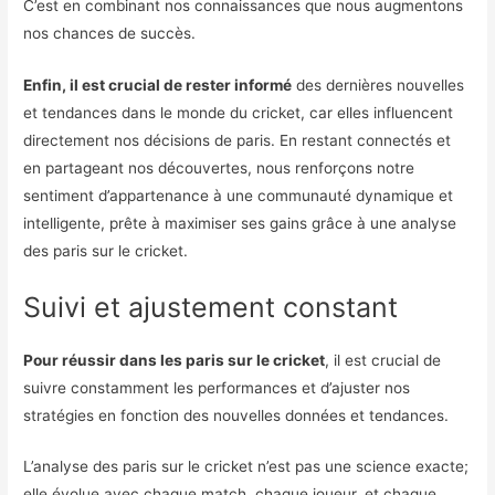
C’est en combinant nos connaissances que nous augmentons
nos chances de succès.
Enfin, il est crucial de rester informé
des dernières nouvelles
et tendances dans le monde du cricket, car elles influencent
directement nos décisions de paris. En restant connectés et
en partageant nos découvertes, nous renforçons notre
sentiment d’appartenance à une communauté dynamique et
intelligente, prête à maximiser ses gains grâce à une analyse
des paris sur le cricket.
Suivi et ajustement constant
Pour réussir dans les paris sur le cricket
, il est crucial de
suivre constamment les performances et d’ajuster nos
stratégies en fonction des nouvelles données et tendances.
L’analyse des paris sur le cricket n’est pas une science exacte;
elle évolue avec chaque match, chaque joueur, et chaque