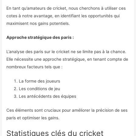
En tant qu’amateurs de cricket, nous cherchons à utiliser ces
cotes à notre avantage, en identifiant les opportunités qui
maximisent nos gains potentiels.
Approche stratégique des paris :
L’analyse des paris sur le cricket ne se limite pas à la chance.
Elle nécessite une approche stratégique, en tenant compte de
nombreux facteurs tels que :
La forme des joueurs
Les conditions de jeu
Les antécédents des équipes
Ces éléments sont cruciaux pour améliorer la précision de ses
paris et optimiser les gains.
Statistiques clés du cricket