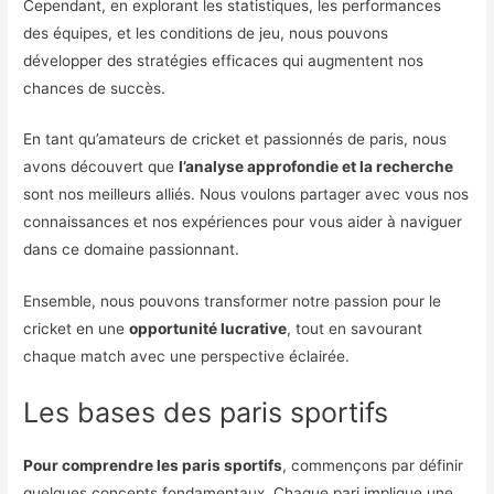
Cependant, en explorant les statistiques, les performances
des équipes, et les conditions de jeu, nous pouvons
développer des stratégies efficaces qui augmentent nos
chances de succès.
En tant qu’amateurs de cricket et passionnés de paris, nous
avons découvert que
l’analyse approfondie et la recherche
sont nos meilleurs alliés. Nous voulons partager avec vous nos
connaissances et nos expériences pour vous aider à naviguer
dans ce domaine passionnant.
Ensemble, nous pouvons transformer notre passion pour le
cricket en une
opportunité lucrative
, tout en savourant
chaque match avec une perspective éclairée.
Les bases des paris sportifs
Pour comprendre les paris sportifs
, commençons par définir
quelques concepts fondamentaux. Chaque pari implique une