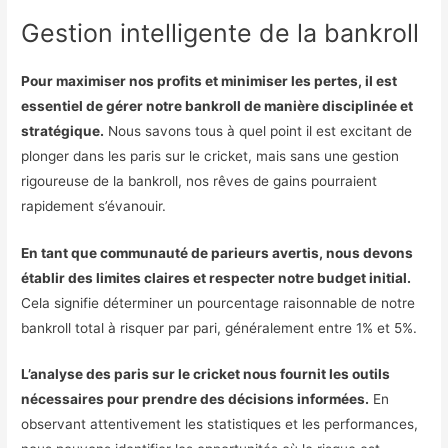
Gestion intelligente de la bankroll
Pour maximiser nos profits et minimiser les pertes, il est
essentiel de gérer notre bankroll de manière disciplinée et
stratégique.
Nous savons tous à quel point il est excitant de
plonger dans les paris sur le cricket, mais sans une gestion
rigoureuse de la bankroll, nos rêves de gains pourraient
rapidement s’évanouir.
En tant que communauté de parieurs avertis, nous devons
établir des limites claires et respecter notre budget initial.
Cela signifie déterminer un pourcentage raisonnable de notre
bankroll total à risquer par pari, généralement entre 1% et 5%.
L’analyse des paris sur le cricket nous fournit les outils
nécessaires pour prendre des décisions informées.
En
observant attentivement les statistiques et les performances,