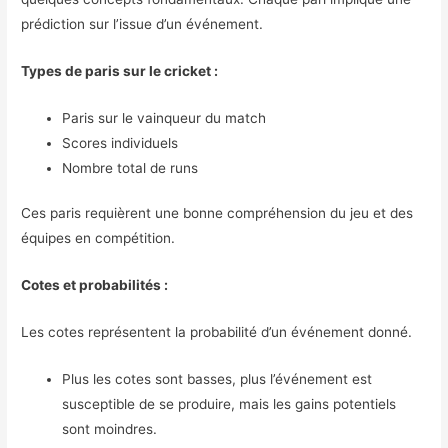
prédiction sur l’issue d’un événement.
Types de paris sur le cricket :
Paris sur le vainqueur du match
Scores individuels
Nombre total de runs
Ces paris requièrent une bonne compréhension du jeu et des
équipes en compétition.
Cotes et probabilités :
Les cotes représentent la probabilité d’un événement donné.
Plus les cotes sont basses, plus l’événement est
susceptible de se produire, mais les gains potentiels
sont moindres.