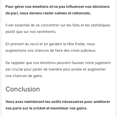
Pour gérer nos émotions et ne pas influencer nos décisions
de pari, nous devons rester calmes et rationnels.
Il est essentiel de se concentrer sur les faits et les statistiques
plutôt que sur nos sentiments.
En prenant du recul et en gardant la tête froide, nous
augmentons nos chances de faire des choix judicieux.
Se rappeler que nos émotions peuvent fausser notre jugement
est crucial pour parier de manière plus avisée et augmenter
nos chances de gains.
Conclusion
Vous avez maintenant les outils nécessaires pour améliorer
vos paris sur le cricket et maximiser vos gains.